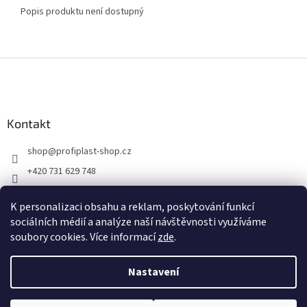
Popis produktu není dostupný
Z
á
p
a
Kontakt
t
í
shop
@
profiplast-shop.cz
+420 731 629 748
+420 731 629 748
K personalizaci obsahu a reklam, poskytování funkcí
https://www.facebook.com/profiplastpaddles/
sociálních médií a analýze naší návštěvnosti využíváme
soubory cookies. Více informací
zde
.
Vytvořil Shoptet
Nastavení
Copyright 2026
Profiplast
. Všechna práva vyhrazena.
Upravit