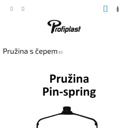
Přejít
NÁKUP
na
obsah
KOŠÍK
Pružina s čepem
83