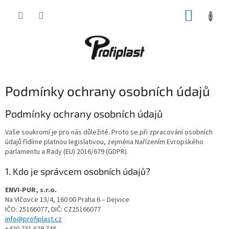
Přejít
NÁKUP
na
obsah
KOŠÍK
Podmínky ochrany osobních údajů
Podmínky ochrany osobních údajů
Vaše soukromí je pro nás důležité. Proto se při zpracování osobních
údajů řídíme platnou legislativou, zejména Nařízením Evropského
parlamentu a Rady (EU) 2016/679 (GDPR).
1. Kdo je správcem osobních údajů?
ENVI-PUR, s.r.o.
Na Vlčovce 13/4, 160 00 Praha 6 – Dejvice
IČO: 25166077, DIČ: CZ25166077
info@profiplast.cz
+420 731 629 748