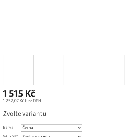
1 515 Kč
1 252,07 Kč bez DPH
Měrná
Zvolte variantu
cena:
Barva
Velikost