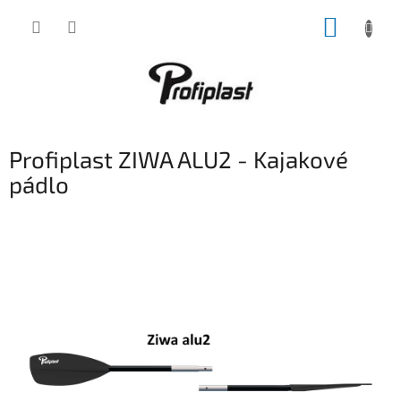
Přejít
NÁKUP
na
obsah
KOŠÍK
Profiplast ZIWA ALU2 - Kajakové
pádlo