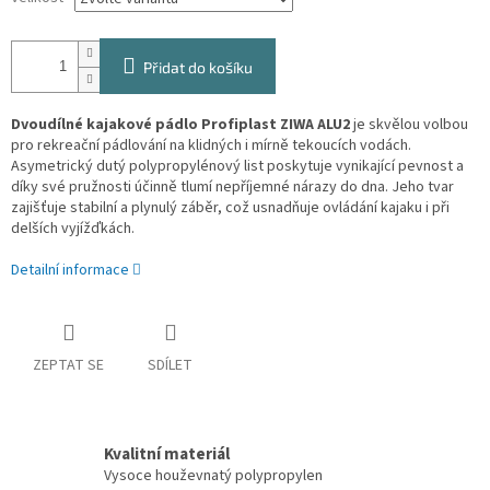
Přidat do košíku
Dvoudílné kajakové pádlo Profiplast
ZIWA ALU2
je skvělou volbou
pro rekreační pádlování na klidných i mírně tekoucích vodách.
Asymetrický dutý polypropylénový list poskytuje vynikající pevnost a
díky své pružnosti účinně tlumí nepříjemné nárazy do dna. Jeho tvar
zajišťuje stabilní a plynulý záběr, což usnadňuje ovládání kajaku i při
delších vyjížďkách.
Detailní informace
ZEPTAT SE
SDÍLET
Kvalitní materiál
Vysoce houževnatý polypropylen