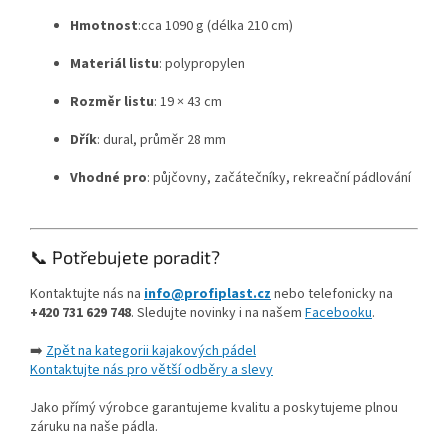
Hmotnost
:
cca 1090 g (délka 210 cm)
Materiál listu
: polypropylen
Rozměr listu
:
19 × 43 cm
Dřík
: dural, průměr 28 mm
Vhodné pro
: půjčovny, začátečníky, rekreační pádlování
📞 Potřebujete poradit?
Kontaktujte nás na
info@profiplast.cz
nebo telefonicky na
+420 731 629 748
. Sledujte novinky i na našem
Facebooku
.
➡️
Zpět na kategorii kajakových pádel
Kontaktujte nás pro větší odběry a slevy
Jako přímý výrobce garantujeme kvalitu a poskytujeme plnou
záruku na naše pádla.